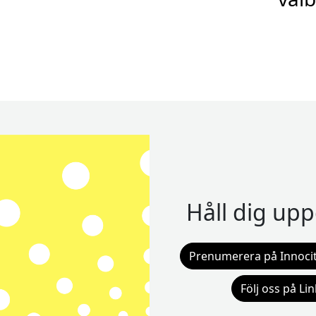
Håll dig up
Prenumerera på Innocit
Följ oss på Li