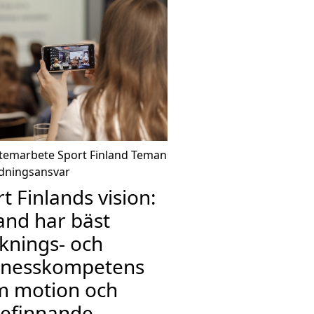
temarbete
Sport Finland
Teman
dningsansvar
t Finlands vision:
and har bäst
knings- och
inesskompetens
m motion och
befinnande