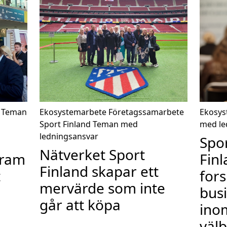
Teman
Ekosystemarbete
Företagssamarbete
Ekosys
Sport Finland
Teman med
med le
ledningsansvar
Spor
Nätverket Sport
fram
Finl
Finland skapar ett
t
fors
mervärde som inte
bus
går att köpa
ino
väl