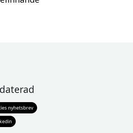
pdaterad
ies nyhetsbrev
nkedin