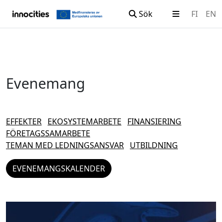
Sök
FI
EN
Hoppa till innehållet
Evenemang
EFFEKTER
EKOSYSTEMARBETE
FINANSIERING
FÖRETAGSSAMARBETE
TEMAN MED LEDNINGSANSVAR
UTBILDNING
EVENEMANGSKALENDER