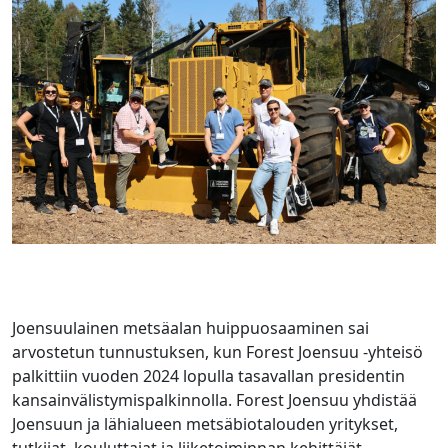
Joensuulainen metsäalan huippuosaaminen sai
arvostetun tunnustuksen, kun Forest Joensuu ‑yhteisö
palkittiin vuoden 2024 lopulla tasavallan presidentin
kansainvälistymispalkinnolla. Forest Joensuu yhdistää
Joensuun ja lähialueen metsäbiotalouden yritykset,
tutkijat, kouluttajat ja liiketoiminnan kehittäjät