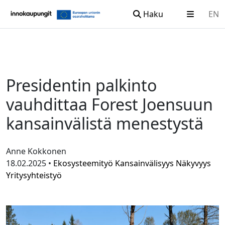
Haku
EN
Siirry sisältöön
Presidentin palkinto
vauhdittaa Forest Joensuun
kansainvälistä menestystä
Anne Kokkonen
18.02.2025 •
Ekosysteemityö
Kansainvälisyys
Näkyvyys
Yritysyhteistyö