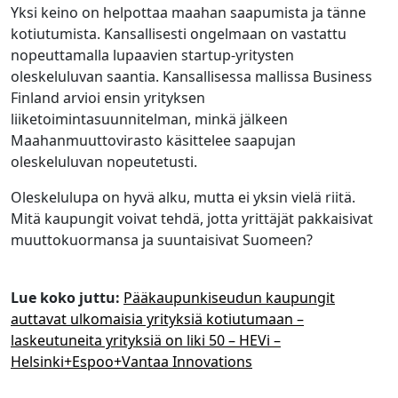
Yksi keino on helpottaa maahan saapumista ja tänne
kotiutumista. Kansallisesti ongelmaan on vastattu
nopeuttamalla lupaavien startup-yritysten
oleskeluluvan saantia. Kansallisessa mallissa Business
Finland arvioi ensin yrityksen
liiketoimintasuunnitelman, minkä jälkeen
Maahanmuuttovirasto käsittelee saapujan
oleskeluluvan nopeutetusti.
Oleskelulupa on hyvä alku, mutta ei yksin vielä riitä.
Mitä kaupungit voivat tehdä, jotta yrittäjät pakkaisivat
muuttokuormansa ja suuntaisivat Suomeen?
Lue koko juttu:
Pääkaupunkiseudun kaupungit
auttavat ulkomaisia yrityksiä kotiutumaan –
laskeutuneita yrityksiä on liki 50 – HEVi –
Helsinki+Espoo+Vantaa Innovations