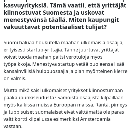
kasvuyrityksiä. Tämä vaatii, että yrittäjät
kiinnostuvat Suomesta ja uskovat
menestyvänsä täällä. Miten kaupungit
vakuuttavat potentiaaliset tulijat?
Suomi haluaa houkutella maahan ulkomaisia osaajia,
erityisesti startup-yrittäjiä. Tänne juurtuvat yrittäjät
voivat tuoda maahan paitsi verotuloja myös
työpaikkoja. Menestyvä startup vetää puoleensa lisää
kansainvälisiä huippuosaajia ja pian myönteinen kierre
on valmis.
Mutta mikä saisi ulkomaiset yritykset kiinnostumaan
pääkaupunkiseudusta? Samoista osaajista kilpaillaan
myös kaikissa muissa Euroopan maissa. Räntä, pimeys
ja tuppisuiset suomalaiset eivät välttämättä ole paras
valttikortti kilpailussa esimerkiksi Amsterdamia
vastaan.