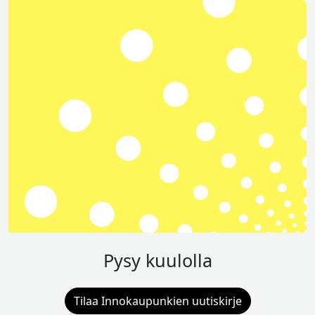
Pysy kuulolla
Tilaa Innokaupunkien uutiskirje