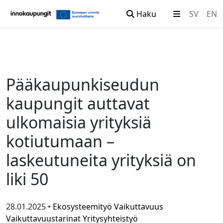
Haku
SV
EN
Siirry sisältöön
Pääkaupunkiseudun
kaupungit auttavat
ulkomaisia yrityksiä
kotiutumaan –
laskeutuneita yrityksiä on
liki 50
28.01.2025 •
Ekosysteemityö
Vaikuttavuus
Vaikuttavuustarinat
Yritysyhteistyö