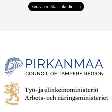
Seuraa meitä Linkedinissä