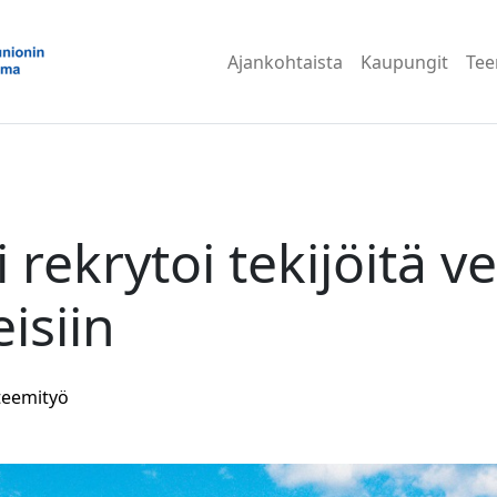
Ajankohtaista
Kaupungit
Te
 rekrytoi tekijöitä v
isiin
teemityö