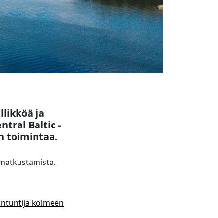
likköä ja
tral Baltic -
n toimintaa.
t matkustamista.
iantuntija kolmeen