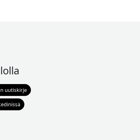
lolla
n uutiskirje
kedinissä