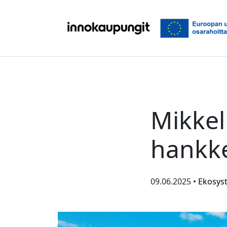
Siirry sisältöön
Mikkeli
hankke
09.06.2025 •
Ekosys