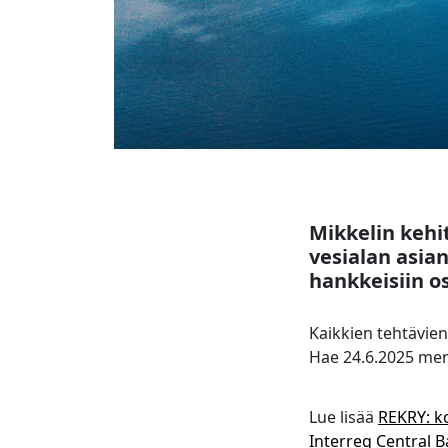
Mikkelin kehi
vesialan asian
hankkeisiin o
Kaikkien tehtävien
Hae 24.6.2025 me
Lue lisää
REKRY: ko
Interreg Central B