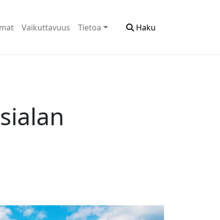
emat
Vaikuttavuus
Tietoa
Haku
esialan