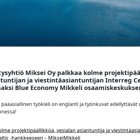
tysyhtiö Miksei Oy palkkaa kolme projektipääl
tuntijan ja viestintäasiantuntijan Interreg Cen
saksi Blue Economy Mikkeli osaamiskeskukse
 pääasiallinen työkieli on englanti ja työnkuvat edellyttävä
nnessä!
lme projektipäällikköä, vesialan asiantuntija ja viestintäas
altic -hankkeeseen – MikseiMikkeli