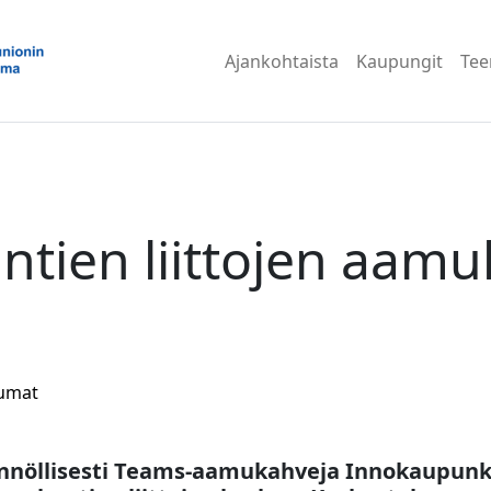
Ajankohtaista
Kaupungit
Te
tien liittojen aamu
umat
nöllisesti Teams-aamukahveja Innokaupunk