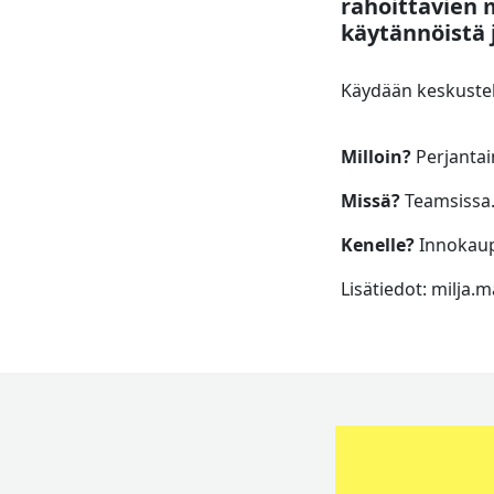
rahoittavien 
käytännöistä j
Käydään keskustel
Milloin?
Perjantain
Missä?
Teamsissa
Kenelle?
Innokaupu
Lisätiedot: milja