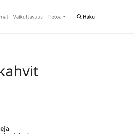
emat
Vaikuttavuus
Tietoa
Haku
kahvit
eja