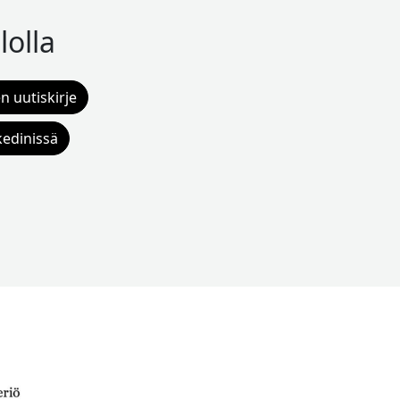
lolla
n uutiskirje
kedinissä