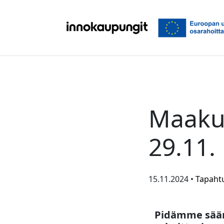
Siirry sisältöön
Maakun
29.11.
15.11.2024 •
Tapaht
Pidämme sään