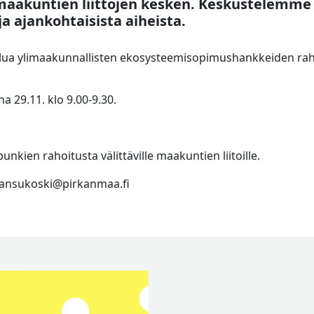
maakuntien liittojen kesken. Keskustelemme 
a ajankohtaisista aiheista.
ua ylimaakunnallisten ekosysteemisopimushankkeiden rah
a 29.11. klo 9.00-9.30.
.
nkien rahoitusta välittäville maakuntien liitoille.
.mansukoski@pirkanmaa.fi