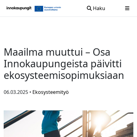
Haku
Siirry sisältöön
Maailma muuttui – Osa
Innokaupungeista päivitti
ekosysteemisopimuksiaan
06.03.2025 •
Ekosysteemityö