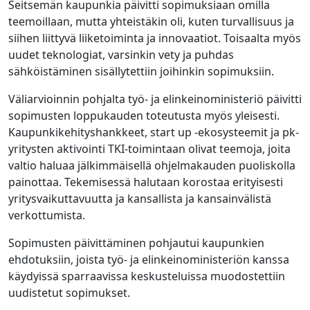
Seitsemän kaupunkia päivitti sopimuksiaan omilla
teemoillaan, mutta yhteistäkin oli, kuten turvallisuus ja
siihen liittyvä liiketoiminta ja innovaatiot. Toisaalta myös
uudet teknologiat, varsinkin vety ja puhdas
sähköistäminen sisällytettiin joihinkin sopimuksiin.
Väliarvioinnin pohjalta työ- ja elinkeinoministeriö päivitti
sopimusten loppukauden toteutusta myös yleisesti.
Kaupunkikehityshankkeet, start up -ekosysteemit ja pk-
yritysten aktivointi TKI-toimintaan olivat teemoja, joita
valtio haluaa jälkimmäisellä ohjelmakauden puoliskolla
painottaa. Tekemisessä halutaan korostaa erityisesti
yritysvaikuttavuutta ja kansallista ja kansainvälistä
verkottumista.
Sopimusten päivittäminen pohjautui kaupunkien
ehdotuksiin, joista työ- ja elinkeinoministeriön kanssa
käydyissä sparraavissa keskusteluissa muodostettiin
uudistetut sopimukset.