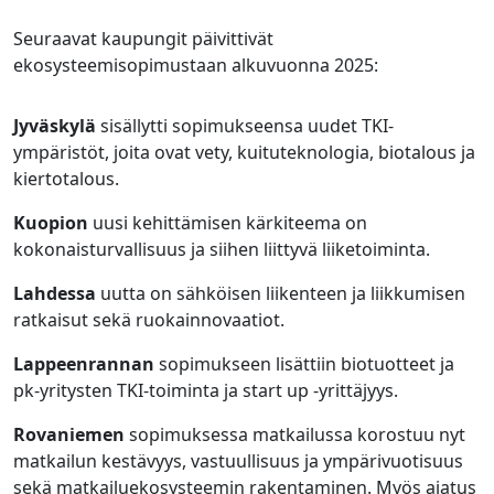
Seuraavat kaupungit päivittivät
ekosysteemisopimustaan alkuvuonna 2025:
Jyväskylä
sisällytti sopimukseensa uudet TKI-
ympäristöt, joita ovat vety, kuituteknologia, biotalous ja
kiertotalous.
Kuopion
uusi kehittämisen kärkiteema on
kokonaisturvallisuus ja siihen liittyvä liiketoiminta.
Lahdessa
uutta on sähköisen liikenteen ja liikkumisen
ratkaisut sekä ruokainnovaatiot.
Lappeenrannan
sopimukseen lisättiin biotuotteet ja
pk-yritysten TKI-toiminta ja start up -yrittäjyys.
Rovaniemen
sopimuksessa matkailussa korostuu nyt
matkailun kestävyys, vastuullisuus ja ympärivuotisuus
sekä matkailuekosysteemin rakentaminen. Myös ajatus