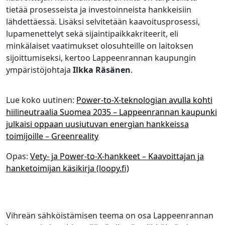
tietää prosesseista ja investoinneista hankkeisiin
lähdettäessä. Lisäksi selvitetään kaavoitusprosessi,
lupamenettelyt sekä sijaintipaikkakriteerit, eli
minkälaiset vaatimukset olosuhteille on laitoksen
sijoittumiseksi, kertoo Lappeenrannan kaupungin
ympäristöjohtaja
Ilkka Räsänen
.
Lue koko uutinen:
Power-to-X-teknologian avulla kohti
hiilineutraalia Suomea 2035 – Lappeenrannan kaupunki
julkaisi oppaan uusiutuvan energian hankkeissa
toimijoille – Greenreality
Opas:
Vety- ja Power-to-X-hankkeet – Kaavoittajan ja
hanketoimijan käsikirja (loopy.fi)
Vihreän sähköistämisen teema on osa Lappeenrannan