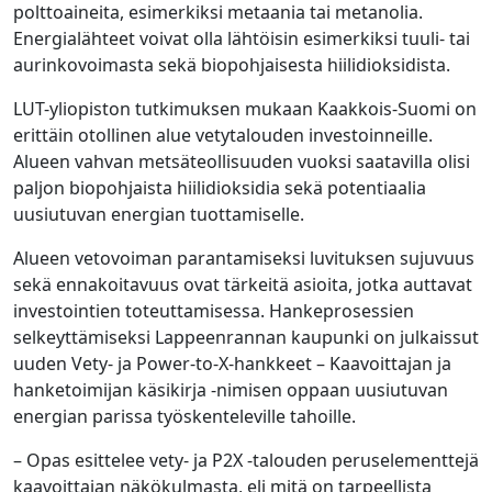
polttoaineita, esimerkiksi metaania tai metanolia.
Energialähteet voivat olla lähtöisin esimerkiksi tuuli- tai
aurinkovoimasta sekä biopohjaisesta hiilidioksidista.
LUT-yliopiston tutkimuksen mukaan Kaakkois-Suomi on
erittäin otollinen alue vetytalouden investoinneille.
Alueen vahvan metsäteollisuuden vuoksi saatavilla olisi
paljon biopohjaista hiilidioksidia sekä potentiaalia
uusiutuvan energian tuottamiselle.
Alueen vetovoiman parantamiseksi luvituksen sujuvuus
sekä ennakoitavuus ovat tärkeitä asioita, jotka auttavat
investointien toteuttamisessa. Hankeprosessien
selkeyttämiseksi Lappeenrannan kaupunki on julkaissut
uuden Vety- ja Power-to-X-hankkeet – Kaavoittajan ja
hanketoimijan käsikirja -nimisen oppaan uusiutuvan
energian parissa työskenteleville tahoille.
– Opas esittelee vety- ja P2X -talouden peruselementtejä
kaavoittajan näkökulmasta, eli mitä on tarpeellista