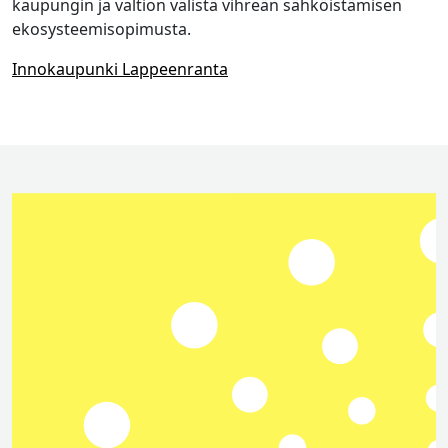
kaupungin ja valtion välistä vihreän sähköistämisen
ekosysteemisopimusta.
Innokaupunki Lappeenranta