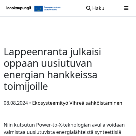
Haku
Siirry sisältöön
Lappeenranta julkaisi
oppaan uusiutuvan
energian hankkeissa
toimijoille
08.08.2024 •
Ekosysteemityö
Vihreä sähköistäminen
Niin kutsutun Power-to-X-teknologian avulla voidaan
valmistaa uusiutuvista energialähteistä synteettisiä