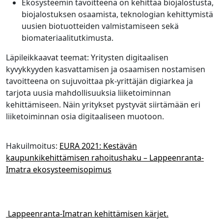
Ekosysteemin tavoitteena on kehittää biojalostusta,
biojalostuksen osaamista, teknologian kehittymistä
uusien biotuotteiden valmistamiseen sekä
biomateriaalitutkimusta.
Läpileikkaavat teemat: Yritysten digitaalisen
kyvykkyyden kasvattamisen ja osaamisen nostamisen
tavoitteena on sujuvoittaa pk-yrittäjän digiarkea ja
tarjota uusia mahdollisuuksia liiketoiminnan
kehittämiseen. Näin yritykset pystyvät siirtämään eri
liiketoiminnan osia digitaaliseen muotoon.
Hakuilmoitus:
EURA 2021: Kestävän
kaupunkikehittämisen rahoitushaku – Lappeenranta-
Imatra ekosysteemisopimus
Lappeenranta-Imatran kehittämisen kärjet.