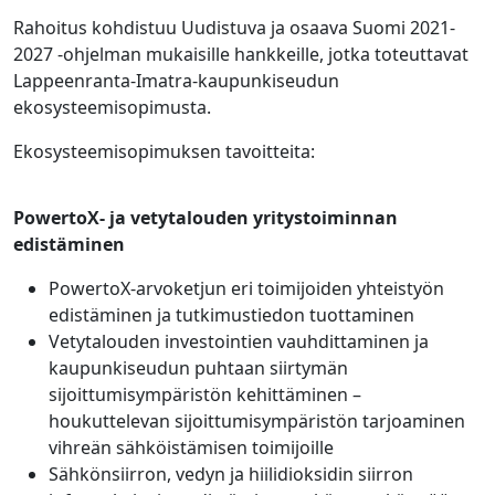
Rahoitus kohdistuu Uudistuva ja osaava Suomi 2021-
2027 -ohjelman mukaisille hankkeille, jotka toteuttavat
Lappeenranta-Imatra-kaupunkiseudun
ekosysteemisopimusta.
Ekosysteemisopimuksen tavoitteita:
PowertoX- ja vetytalouden yritystoiminnan
edistäminen
PowertoX-arvoketjun eri toimijoiden yhteistyön
edistäminen ja tutkimustiedon tuottaminen
Vetytalouden investointien vauhdittaminen ja
kaupunkiseudun puhtaan siirtymän
sijoittumisympäristön kehittäminen –
houkuttelevan sijoittumisympäristön tarjoaminen
vihreän sähköistämisen toimijoille
Sähkönsiirron, vedyn ja hiilidioksidin siirron