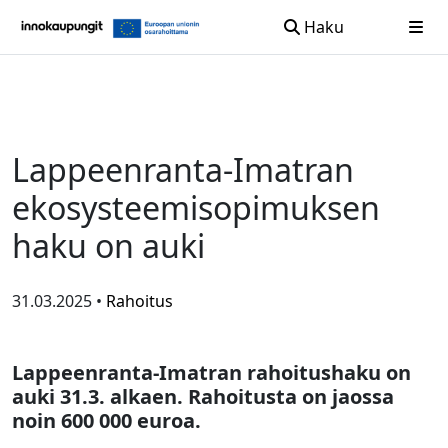
Haku
Siirry sisältöön
Lappeenranta-Imatran
ekosysteemisopimuksen
haku on auki
31.03.2025 •
Rahoitus
Lappeenranta-Imatra
n rahoitushaku on
auki 31.3. alkaen.
Rahoitusta on jaossa
noin 600 000 euroa.