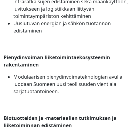
infraratkaisujen edistäminen sekä maankäyttöön,
luvitukseen ja logistiikkaan liittyvän
toimintaympäristön kehittäminen
Uusiutuvan energian ja sähkön tuotannon
edistäminen
Pienydinvoiman liiketoimintaekosysteemin
rakentaminen
Modulaarisen pienydinvoimateknologian avulla
luodaan Suomeen uusi teollisuuden vientiala
sarjatuotantoineen.
Biotuotteiden ja -materiaalien tutkimuksen ja
liiketoiminnan edistäminen