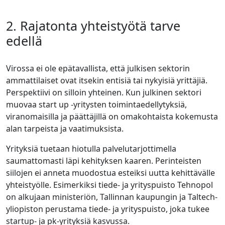
2. Rajatonta yhteistyötä tarve
edellä
Virossa ei ole epätavallista, että julkisen sektorin
ammattilaiset ovat itsekin entisiä tai nykyisiä yrittäjiä.
Perspektiivi on silloin yhteinen. Kun julkinen sektori
muovaa start up -yritysten toimintaedellytyksiä,
viranomaisilla ja päättäjillä on omakohtaista kokemusta
alan tarpeista ja vaatimuksista.
Yrityksiä tuetaan hiotulla palvelutarjottimella
saumattomasti läpi kehityksen kaaren​. Perinteisten
siilojen ei anneta muodostua esteiksi uutta kehittävälle
yhteistyölle. Esimerkiksi tiede- ja yrityspuisto Tehnopol
on alkujaan ministeriön, Tallinnan kaupungin ja Taltech-
yliopiston perustama tiede- ja yrityspuisto, joka tukee
startup- ja pk-yrityksiä kasvussa.