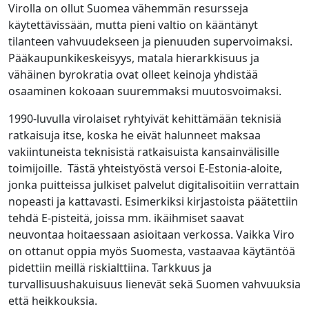
Virolla on ollut Suomea vähemmän resursseja
käytettävissään, mutta pieni valtio on kääntänyt
tilanteen vahvuudekseen ja pienuuden supervoimaksi.
Pääkaupunkikeskeisyys, matala hierarkkisuus ja
vähäinen byrokratia ovat olleet keinoja yhdistää
osaaminen kokoaan suuremmaksi muutosvoimaksi.
1990-luvulla virolaiset ryhtyivät kehittämään teknisiä
ratkaisuja itse, koska he eivät halunneet maksaa
vakiintuneista teknisistä ratkaisuista kansainvälisille
toimijoille. Tästä yhteistyöstä versoi E-Estonia-aloite,
jonka puitteissa julkiset palvelut digitalisoitiin verrattain
nopeasti ja kattavasti. Esimerkiksi kirjastoista päätettiin
tehdä E-pisteitä, joissa mm. ikäihmiset saavat
neuvontaa hoitaessaan asioitaan verkossa. Vaikka Viro
on ottanut oppia myös Suomesta, vastaavaa käytäntöä
pidettiin meillä riskialttiina. Tarkkuus ja
turvallisuushakuisuus lienevät sekä Suomen vahvuuksia
että heikkouksia.