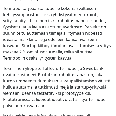
Tehnopol tarjoaa startupeille kokonaisvaltaisen
kehitysympäristön, jossa yhdistyvät mentorointi,
yrityskehitys, tekninen tuki, rahoitusmahdollisuudet,
fyysiset tilat ja laaja asiantuntijaverkosto. Palvelut on
suunniteltu auttamaan tiimejä siirtymään nopeasti
ideasta markkinoille ja edelleen kansainväliseen
kasvuun. Startup-kiihdyttämöön osallistumisesta yritys
maksaa 2 % omistusosuudella, mikä sitouttaa
Tehnopolin osaksi yritysten kasvua.
Teknillinen yliopisto TalTech, Tehnopol ja Swedbank
ovat perustaneet Prototron-rahoitusrahaston, joka
kuroo umpeen tutkimuksen ja kaupallistamisen välistä
kuilua auttamalla tutkimustiimejä ja startup-yrityksiä
viemään ideansa testattaviksi prototyypeiksi.
Prototronissa validoidut ideat voivat siirtyä Tehnopolin
palveluun kasvamaan.
Myös valtiollinen infra ulottuu luontevasti yli