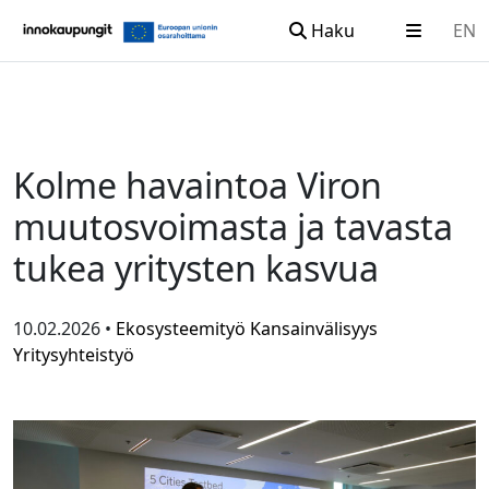
Haku
EN
Siirry sisältöön
Kolme havaintoa Viron
muutosvoimasta ja tavasta
tukea yritysten kasvua
10.02.2026 •
Ekosysteemityö
Kansainvälisyys
Yritysyhteistyö