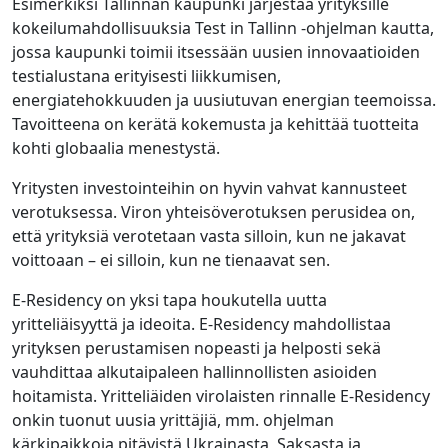
Esimerkiksi Tallinnan kaupunki järjestää yrityksille
kokeilumahdollisuuksia Test in Tallinn -ohjelman kautta,
jossa kaupunki toimii itsessään uusien innovaatioiden
testialustana erityisesti liikkumisen,
energiatehokkuuden ja uusiutuvan energian teemoissa.
Tavoitteena on kerätä kokemusta ja kehittää tuotteita
kohti globaalia menestystä.
Yritysten investointeihin on hyvin vahvat kannusteet
verotuksessa. Viron yhteisöverotuksen perusidea on,
että yrityksiä verotetaan vasta silloin, kun ne jakavat
voittoaan – ei silloin, kun ne tienaavat sen.
E-Residency on yksi tapa houkutella uutta
yritteliäisyyttä ja ideoita. E-Residency mahdollistaa
yrityksen perustamisen nopeasti ja helposti sekä
vauhdittaa alkutaipaleen hallinnollisten asioiden
hoitamista. Yritteliäiden virolaisten rinnalle E-Residency
onkin tuonut uusia yrittäjiä, mm. ohjelman
kärkipaikkoja pitävistä Ukrainasta, Saksasta ja