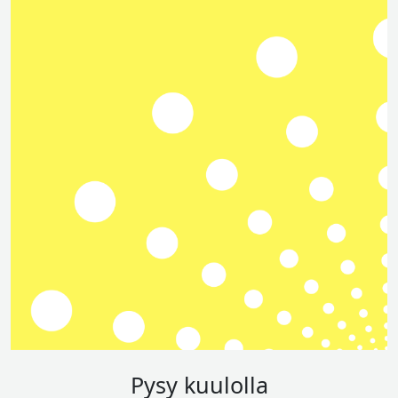
Pysy kuulolla