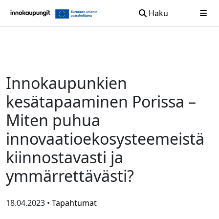
Haku
Siirry sisältöön
Innokaupunkien
kesätapaaminen Porissa –
Miten puhua
innovaatioekosysteemeistä
kiinnostavasti ja
ymmärrettävästi?
18.04.2023 •
Tapahtumat