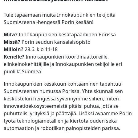
Tule tapaamaan muita Innokaupunkien tekijöitä
SuomiAreena -hengessä Porin kesään!
Mitä?
Innokaupunkien kesätapaaminen Porissa
Missä?
Porin seudun kansalaisopisto
Milloin?
28.6. klo 11-18
Kenelle?
Innokaupunkien koordinaattoreille,
elinkeinokehittäjille ja Innokaupunkien tekijöille eri
puolilla Suomea.
Innokaupunkien kesäkuun kohtaaminen tapahtuu
SuomiAreenan humussa Porissa. Yhteiskunnallisen
keskustelun hengessä syvennymme siihen, miten
innovaatioekosysteemeistä pitäisi puhua, jotta se
puhuttelisi yrityksiä ja päättäjiä. Lisäksi avaamme Porin
työtä teknologiametallien ja kiertotalouden sekä
automaation ja robotiikan painopisteiden parissa.