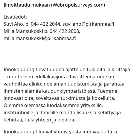
Ilmoittaudu mukaan (Webropolsurveys.com)
Lisätiedot:
Suvi Aho, p. 044 422 2044, suvi.aho@pirkanmaa.fi
Milja Mansukoski p. 044 422 2008,
milja.mansukoski@pirkanmaa.fi
—
Innokaupungit ovat uuden ajattelun tukijoita ja kirittäjiä
– muutoksen edelläkävijöitä. Tavoitteenamme on
vauhdittaa elinkeinoelämän uudistumista ja parantaa
ihmisten elämää kaupunkiympäristöissä. Tuemme
innovaatioita, soveltavaa tutkimusta ja kokeiluita.
Olemme olemassa luodaksemme yrityksille,
instituutioille ja ihmisille mahdollisuuksia kehittyä ja
kehittää, tulla yhteen ja ideoida.
Innokaupungit luovat yhteistyöstä innovaatioita ja