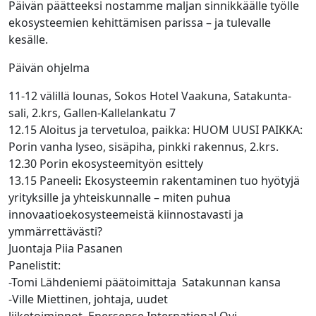
Päivän päätteeksi nostamme maljan sinnikkäälle työlle
ekosysteemien kehittämisen parissa – ja tulevalle
kesälle.
Päivän ohjelma
11-12 välillä lounas, Sokos Hotel Vaakuna, Satakunta-
sali, 2.krs, Gallen-Kallelankatu 7
12.15 Aloitus ja tervetuloa, paikka: HUOM UUSI PAIKKA:
Porin vanha lyseo, sisäpiha, pinkki rakennus, 2.krs.
12.30 Porin ekosysteemityön esittely ​
13.15
Paneeli
:
Ekosysteemin rakentaminen tuo hyötyjä
yrityksille ja yhteiskunnalle – miten puhua
innovaatioekosysteemeistä kiinnostavasti ja
ymmärrettävästi?
Juontaja Piia Pasanen
Panelistit: ​
-Tomi Lähdeniemi päätoimittaja ​ Satakunnan kansa
-Ville Miettinen, johtaja, uudet
liiketoiminnot, Enersense International Oyj