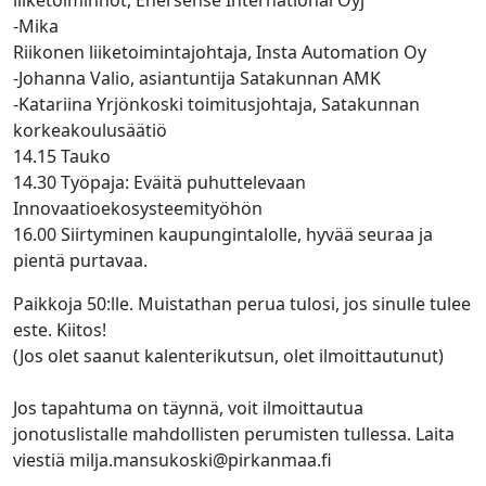
-Mika
Riikonen liiketoimintajohtaja, Insta Automation Oy​
-Johanna Valio, asiantuntija Satakunnan AMK
-Katariina Yrjönkoski toimitusjohtaja​, Satakunnan
korkeakoulusäätiö
14.15 Tauko
14.30 Työpaja: Eväitä puhuttelevaan
Innovaatioekosysteemityöhön​
16.00 Siirtyminen kaupungintalolle, hyvää seuraa ja
pientä purtavaa.
Paikkoja 50:lle. Muistathan perua tulosi, jos sinulle tulee
este. Kiitos!
(Jos olet saanut kalenterikutsun, olet ilmoittautunut)
Jos tapahtuma on täynnä, voit ilmoittautua
jonotuslistalle mahdollisten perumisten tullessa. Laita
viestiä milja.mansukoski@pirkanmaa.fi