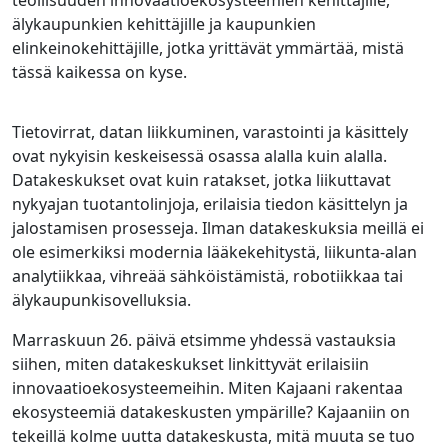
älykaupunkien kehittäjille ja kaupunkien
elinkeinokehittäjille, jotka yrittävät ymmärtää, mistä
tässä kaikessa on kyse.
Tietovirrat, datan liikkuminen, varastointi ja käsittely
ovat nykyisin keskeisessä osassa alalla kuin alalla.
Datakeskukset ovat kuin ratakset, jotka liikuttavat
nykyajan tuotantolinjoja, erilaisia tiedon käsittelyn ja
jalostamisen prosesseja. Ilman datakeskuksia meillä ei
ole esimerkiksi modernia lääkekehitystä, liikunta-alan
analytiikkaa, vihreää sähköistämistä, robotiikkaa tai
älykaupunkisovelluksia.​
Marraskuun 26. päivä etsimme yhdessä vastauksia
siihen, miten datakeskukset linkittyvät erilaisiin
innovaatioekosysteemeihin. Miten Kajaani rakentaa
ekosysteemiä datakeskusten ympärille? Kajaaniin on
tekeillä kolme uutta datakeskusta, mitä muuta se tuo