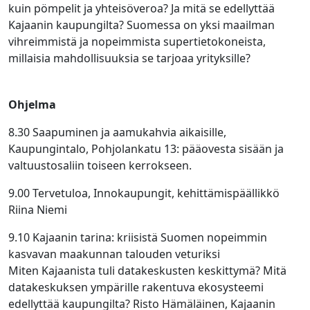
kuin pömpelit ja yhteisöveroa? Ja mitä se edellyttää
Kajaanin kaupungilta? Suomessa on yksi maailman
vihreimmistä ja nopeimmista supertietokoneista,
millaisia mahdollisuuksia se tarjoaa yrityksille?
Ohjelma
8.30 Saapuminen ja aamukahvia aikaisille,
Kaupungintalo, Pohjolankatu 13​: pääovesta sisään ja
valtuustosaliin toiseen kerrokseen.
9.00 Tervetuloa, Innokaupungit​, kehittämispäällikkö
Riina Niemi
9.10 Kajaanin tarina: kriisistä Suomen nopeimmin
kasvavan maakunnan talouden veturiksi ​
Miten Kajaanista tuli datakeskusten keskittymä? Mitä
datakeskuksen ympärille rakentuva ekosysteemi
edellyttää kaupungilta?​ Risto Hämäläinen, Kajaanin