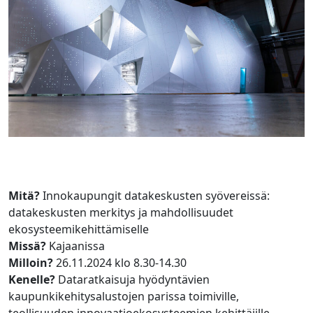
Mitä?
Innokaupungit datakeskusten syövereissä:
datakeskusten merkitys ja mahdollisuudet
ekosysteemikehittämiselle​
Missä?
Kajaanissa
Milloin?
26.11.2024 klo 8.30-14.30
Kenelle?
Dataratkaisuja hyödyntävien
kaupunkikehitysalustojen parissa toimiville,
teollisuuden innovaatioekosysteemien kehittäjille,