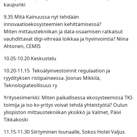
kaupunki
9.35 Mitä Kainuussa nyt tehdään
innovaatioekosysteemien kehittämisessä? ​
Miten mittaustekniikan ja data-osaamisen ratkaisut
vauhdittavat digi-vihreää loikkaa ja hyvinvointia? ​Niina
Ahtonen, CEMIS​
10.05-10.20 Keskustelu
10.20-11.15 ​ Tekoälyinvestoinnit regulaation ja
ryydityksen ristipaineessa.​ Joonas Mikkilä,
Teknologiateollisuus ry
Yritysesimerkki: Miten paikallisessa ekosysteemissä TKI-
toimija ja iso kv-yritys voivat tehdä yhteistyötä? ​Oulun
yliopiston mittaustekniikan yksikkö ja Valmet, Päivi
Tikkakoski
​11.15-11.30 Siirtyminen lounaalle, Sokos Hotel Valjus