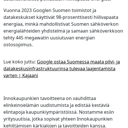
Vuonna 2023 Googlen Suomen toimistot ja
datakeskukset käyttivät 98-prosenttisesti hiilivapaata
energiaa, minkä mahdollistivat Suomen sähköverkon
energialähteiden yhdistelmä ja samaan sähköverkkoon
tehty 445 megawatin uusiutuvan energian
ostosopimus.
Lue koko juttu:
Google ostaa Suomessa maata pilvi- ja
datakeskusinfrastruktuurinsa tulevaa laajentamista
varten | Kajaani
Innokaupunkien tavoitteena on vauhdittaa
elinkeinoelämän uudistumista ja edistää kestäviä
elintapoja kaupunkiympäristöissä. Nostamme esiin
yritysuutisia, jotka sopivat yhteen Innokaupunkien
kehittämisen kärkialojen ja tavoitteiden kanssa.