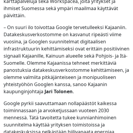
karttapalveluja sekä Workspacea, joita yritykset ja
ihmiset Suomessa sekä ympäri maailmaa käyttävät
päivittäin.
– On suuri ilo toivottaa Google tervetulleeksi Kajaaniin.
Datakeskusverkostomme on kasvanut ripeästi viime
vuosina, ja Googlen suunnitelmat digitaalisen
infrastruktuurin kehittämiseksi ovat erittäin positiivinen
signaali Kajaanille, Kainuun alueelle sekä Pohjois- ja Itä-
Suomelle. Olemme Kajaanissa tehneet merkittäviä
panostuksia datakeskusverkostomme kehittämiseen, ja
olemme valmiita pitkäjänteiseen ja monipuoliseen
yhteistyöhön Googlen kanssa, sanoo Kajaanin
kaupunginjohtaja
Jari Tolonen
.
Google pyrkii saavuttamaan nollapäästöt kaikessa
toiminnassaan ja arvoketjussaan vuoteen 2030
mennessä. Tätä tavoitetta tukee kunnianhimoinen
suunnitelma käyttää yrityksen toimistoissa ja
datakeskuksissa pelkästään hiilivapaata energiaa.