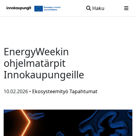
Haku
Siirry sisältöön
EnergyWeekin
ohjelmatärpit
Innokaupungeille
10.02.2026 •
Ekosysteemityö
Tapahtumat