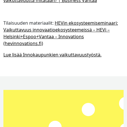
vaikuttavuutta mitataan? | Business Vantaa
Tilaisuuden materiaalit:
HEVin ekosysteemiseminaari:
Vaikuttavuus innovaatioekosysteemeissä – HEVi –
Helsinki+Espoo+Vantaa – Innovations
(hevinnovations.fi)
Lue lisää Innokaupunkien vaikuttavuustyöstä.