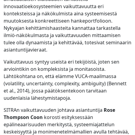
innovaatioekosysteemien vaikuttavuutta eri
konteksteissa ja näkökulmista aina systeemisestä
muutoksesta konkreettiseen hankeportfolioon.
Nykyajan kehittämishaasteita kannattaa tarkastella
ilmiö-näkökulmasta ja vaikuttavuuden mittaamisen
tulee olla dynaamista ja kehittävää, totesivat seminaarin
asiantuntijavieraat.
Vaikuttavuus syntyy useista eri tekijöistä, joten sen
arviointikin on kompleksista ja monitasoista.
Lähtökohtana on, että elämme VUCA-maailmassa
(volatility, uncertainty, complexity, ambiguity) (Bennett
et al., 2014), jossa päätöksentekoon tarvitaan
uudenlaisia lähestymistapoja.
SITRAn vaikuttavuuden johtava asiantuntija
Rose
Thompson Coon
korosti esityksessään
epälineaarisuuden merkitystä, systeemiajattelun
keskeisyyttä ja monimenetelmämallien avulla tehtävää,