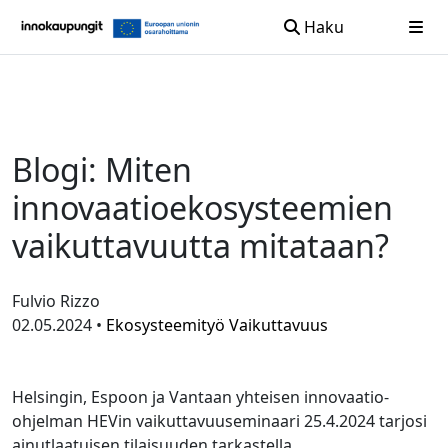
Haku
Siirry sisältöön
Blogi: Miten
innovaatioekosysteemien
vaikuttavuutta mitataan?
Fulvio Rizzo
02.05.2024 •
Ekosysteemityö
Vaikuttavuus
Helsingin, Espoon ja Vantaan yhteisen innovaatio-
ohjelman HEVin vaikuttavuuseminaari 25.4.2024 tarjosi
ainutlaatuisen tilaisuuden tarkastella