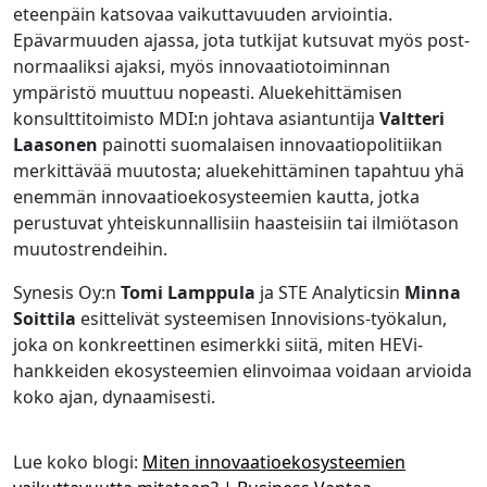
eteenpäin katsovaa vaikuttavuuden arviointia.
Epävarmuuden ajassa, jota tutkijat kutsuvat myös post-
normaaliksi ajaksi, myös innovaatiotoiminnan
ympäristö muuttuu nopeasti. Aluekehittämisen
konsulttitoimisto MDI:n johtava asiantuntija
Valtteri
Laasonen
painotti suomalaisen innovaatiopolitiikan
merkittävää muutosta; aluekehittäminen tapahtuu yhä
enemmän innovaatioekosysteemien kautta, jotka
perustuvat yhteiskunnallisiin haasteisiin tai ilmiötason
muutostrendeihin.
Synesis Oy:n
Tomi Lamppula
ja STE Analyticsin
Minna
Soittila
esittelivät systeemisen Innovisions-työkalun,
joka on konkreettinen esimerkki siitä, miten HEVi-
hankkeiden ekosysteemien elinvoimaa voidaan arvioida
koko ajan, dynaamisesti.
Lue koko blogi:
Miten innovaatioekosysteemien