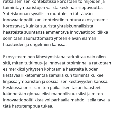
ratkaisemisen kontekstissa korostaen toimijoiden ja
toimintaympäristöjen välistä keskinäisriippuvuutta.
Yhteiskunnan syvällisiin muutoksiin tähtäävän
innovaatiopolitiikan kontekstiin tuotuna ekosysteemit
korostavat, kuinka suurista yhteiskunnallisista
haasteista suuntansa ammentava innovaatiopolitiikka
solmitaan saumattomasti yhteen elävän elämän
haasteiden ja ongelmien kanssa.
Ekosysteeminen lähestymistapa tarkoittaa näin ollen
sitä, miten tutkimus- ja innovaatiotoiminnalla ratkotaan
esimerkiksi yritysten kohtaamia haasteita luoden
kestävää liiketoimintaa samalla kun toiminta kulkee
linjassa ympäristön ja sosiaalisen kestävyyden kanssa.
Keskiössä on siis, miten paikallisen tason haasteet
käännetään globaaleiksi mahdollisuuksiksi ja miten
innovaatiopolitiikkaa voi parhaalla mahdollisella tavalla
tätä hattutemppua tukea.