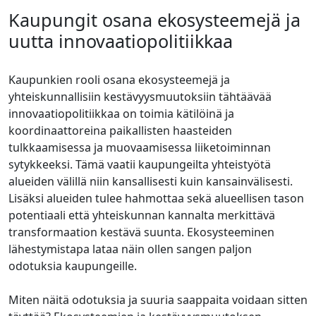
Kaupungit osana ekosysteemejä ja
uutta innovaatiopolitiikkaa
Kaupunkien rooli osana ekosysteemejä ja
yhteiskunnallisiin kestävyysmuutoksiin tähtäävää
innovaatiopolitiikkaa on toimia kätilöinä ja
koordinaattoreina paikallisten haasteiden
tulkkaamisessa ja muovaamisessa liiketoiminnan
sytykkeeksi. Tämä vaatii kaupungeilta yhteistyötä
alueiden välillä niin kansallisesti kuin kansainvälisesti.
Lisäksi alueiden tulee hahmottaa sekä alueellisen tason
potentiaali että yhteiskunnan kannalta merkittävä
transformaation kestävä suunta. Ekosysteeminen
lähestymistapa lataa näin ollen sangen paljon
odotuksia kaupungeille.
Miten näitä odotuksia ja suuria saappaita voidaan sitten