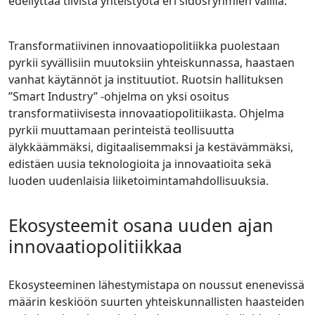
edellyttää tiivistä yhteistyötä eri sidosryhmien välillä.
Transformatiivinen innovaatiopolitiikka puolestaan
pyrkii syvällisiin muutoksiin yhteiskunnassa, haastaen
vanhat käytännöt ja instituutiot. Ruotsin hallituksen
”Smart Industry” -ohjelma on yksi osoitus
transformatiivisesta innovaatiopolitiikasta. Ohjelma
pyrkii muuttamaan perinteistä teollisuutta
älykkäämmäksi, digitaalisemmaksi ja kestävämmäksi,
edistäen uusia teknologioita ja innovaatioita sekä
luoden uudenlaisia liiketoimintamahdollisuuksia.
Ekosysteemit osana uuden ajan
innovaatiopolitiikkaa
Ekosysteeminen lähestymistapa on noussut enenevissä
määrin keskiöön suurten yhteiskunnallisten haasteiden