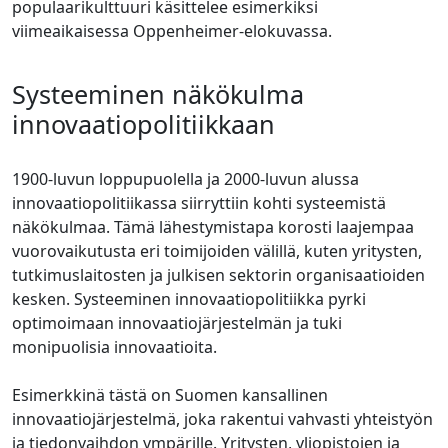
populaarikulttuuri käsittelee esimerkiksi
viimeaikaisessa Oppenheimer-elokuvassa.
Systeeminen näkökulma
innovaatiopolitiikkaan
1900-luvun loppupuolella ja 2000-luvun alussa
innovaatiopolitiikassa siirryttiin kohti systeemistä
näkökulmaa. Tämä lähestymistapa korosti laajempaa
vuorovaikutusta eri toimijoiden välillä, kuten yritysten,
tutkimuslaitosten ja julkisen sektorin organisaatioiden
kesken. Systeeminen innovaatiopolitiikka pyrki
optimoimaan innovaatiojärjestelmän ja tuki
monipuolisia innovaatioita.
Esimerkkinä tästä on Suomen kansallinen
innovaatiojärjestelmä, joka rakentui vahvasti yhteistyön
ja tiedonvaihdon ympärille. Yritysten, yliopistojen ja