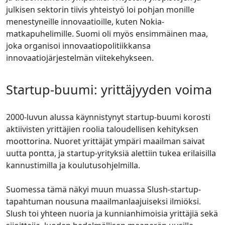
julkisen sektorin tiivis yhteistyö loi pohjan monille
menestyneille innovaatioille, kuten Nokia-
matkapuhelimille. Suomi oli myös ensimmäinen maa,
joka organisoi innovaatiopolitiikkansa
innovaatiojärjestelmän viitekehykseen.
Startup-buumi: yrittäjyyden voima
2000-luvun alussa käynnistynyt startup-buumi korosti
aktiivisten yrittäjien roolia taloudellisen kehityksen
moottorina. Nuoret yrittäjät ympäri maailman saivat
uutta pontta, ja startup-yrityksiä alettiin tukea erilaisilla
kannustimilla ja koulutusohjelmilla.
Suomessa tämä näkyi muun muassa Slush-startup-
tapahtuman nousuna maailmanlaajuiseksi ilmiöksi.
Slush toi yhteen nuoria ja kunnianhimoisia yrittäjiä sekä