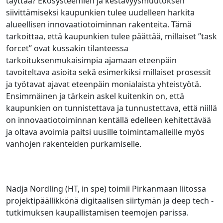
täyttää? Ekosysteemien ja kestävyysmuutoksen
siivittämiseksi kaupunkien tulee uudelleen harkita
alueellisen innovaatiotoiminnan rakenteita. Tämä
tarkoittaa, että kaupunkien tulee päättää, millaiset ”task
forcet” ovat kussakin tilanteessa
tarkoituksenmukaisimpia ajamaan eteenpäin
tavoiteltava asioita sekä esimerkiksi millaiset prosessit
ja työtavat ajavat eteenpäin monialaista yhteistyötä.
Ensimmäinen ja tärkein askel kuitenkin on, että
kaupunkien on tunnistettava ja tunnustettava, että niillä
on innovaatiotoiminnan kentällä edelleen kehitettävää
ja oltava avoimia paitsi uusille toimintamalleille myös
vanhojen rakenteiden purkamiselle.
Nadja Nordling (HT, in spe) toimii Pirkanmaan liitossa
projektipäällikkönä digitaalisen siirtymän ja deep tech -
tutkimuksen kaupallistamisen teemojen parissa.