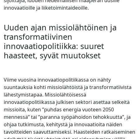
sijoittajia, luoden hedelmällisen maaperän uusille
innovaatioille ja liiketoimintaideoille.
Uuden ajan missiolähtöinen ja
transformatiivinen
innovaatiopolitiikka: suuret
haasteet, syvät muutokset
Viime vuosina innovaatiopolitiikassa on nähty
suuntauksia kohti missiolähtöistä ja transformatiivista
lähestymistapaa. Missiolähtöisessä
innovaatiopolitiikassa julkisen sektori asettaa selkeitä
missioita, kuten ”puhdas energia vuoteen 2050
mennessä” tai ”paranna syöpähoidon tehokkuutta”, ja
ohjaa tutkimusta, kehitystä ja innovaatioita näiden
tavoitteiden saavuttamiseksi. Haasteiden ratkaiseminen