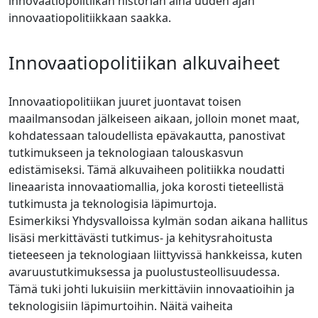
innovaatiopolitiikan historian aina uuden ajan
innovaatiopolitiikkaan saakka.
Innovaatiopolitiikan alkuvaiheet
Innovaatiopolitiikan juuret juontavat toisen
maailmansodan jälkeiseen aikaan, jolloin monet maat,
kohdatessaan taloudellista epävakautta, panostivat
tutkimukseen ja teknologiaan talouskasvun
edistämiseksi. Tämä alkuvaiheen politiikka noudatti
lineaarista innovaatiomallia, joka korosti tieteellistä
tutkimusta ja teknologisia läpimurtoja.
Esimerkiksi Yhdysvalloissa kylmän sodan aikana hallitus
lisäsi merkittävästi tutkimus- ja kehitysrahoitusta
tieteeseen ja teknologiaan liittyvissä hankkeissa, kuten
avaruustutkimuksessa ja puolustusteollisuudessa.
Tämä tuki johti lukuisiin merkittäviin innovaatioihin ja
teknologisiin läpimurtoihin. Näitä vaiheita