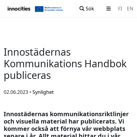
Sök
FI
EN
Hoppa till innehållet
Innostädernas
Kommunikations Handbok
publiceras
02.06.2023 •
Synlighet
Innostädernas kommunikationsriktlinjer
och visuella material har publicerats. Vi
kommer också att förnya vår webbplats
senare i år. Allt material hittar du i vår